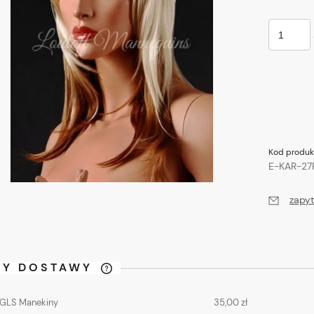
Kod produk
E-KAR-27
zapyt
TY DOSTAWY
CENA NIE ZAWIERA
 GLS Manekiny
35,00 zł
EWENTUALNYCH KOSZTÓW