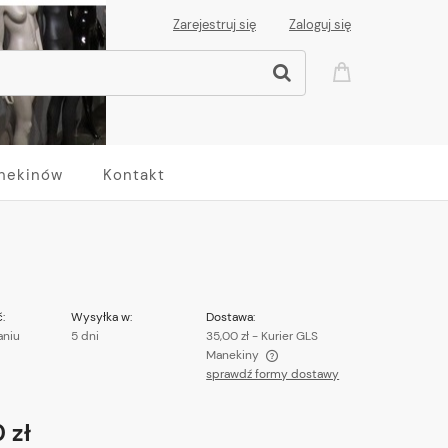
Zarejestruj się
Zaloguj się
nekinów
Kontakt
:
Wysyłka w:
Dostawa:
aniu
5 dni
35,00 zł
- Kurier GLS
Manekiny
sprawdź formy dostawy
Cena nie zawiera ewentualnych kosztów
płatności
 zł