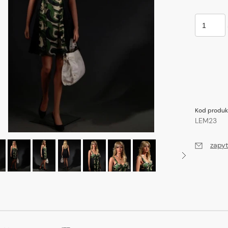
Kod produk
LEM23
zapyt