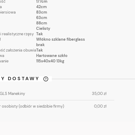
ość
177cm
a
42cm
piersiowa
83cm
63cm
88cm
Cielisty
i realistyczne rzęsy
Tak
ł
Włókno szklane fiberglass
brak
ść założenia obuwia
Tak
wa
Hartowane szkło
anie
115x40x40 13kg
TY DOSTAWY
CENA NIE ZAWIERA
 GLS Manekiny
35,00 zł
EWENTUALNYCH KOSZTÓW
PŁATNOŚCI
 osobisty
(odbiór w siedzibie firmy)
0,00 zł