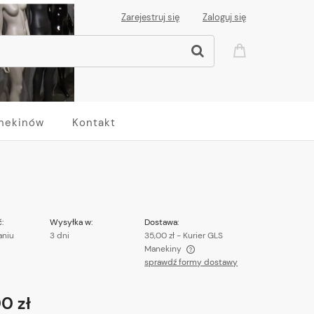
Zarejestruj się
Zaloguj się
nekinów
Kontakt
:
Wysyłka w:
Dostawa:
aniu
3 dni
35,00 zł
- Kurier GLS
Manekiny
sprawdź formy dostawy
Cena nie zawiera ewentualnych kosztów
płatności
0 zł