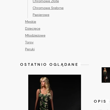
Chromowe Złote
Chromowe Srebrne
Papierowe
Męskie
Dziecięce
Młodzieżowe
Torsy
Peruki
OSTATNIO OGLĄDANE
OPIS