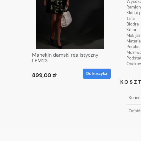
Wysok
Ramion
Klatka 
Talia
Biodra
Kolor
Makijaż 
Materia
Peruka
Możliwo
Manekin damski realistyczny
Podsta
LEM23
Opakow
Do koszyka
899,00 zł
KOSZ
Kurier
Odbiór