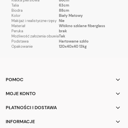
Klatka piersiowa
86cm
Talia
63cm
Biodra
88cm
Kolor
Biały Matowy
Makijaż i realistyczne rzęsy
Nie
Materiał
Włókno szklane fiberglass
Peruka
brak
Możliwość założenia obuwia
Tak
Podstawa
Hartowane szkło
Opakowanie
120x40x40 13kg
POMOC
MOJE KONTO
PŁATNOŚCI I DOSTAWA
INFORMACJE