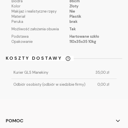
Biodra
86cm
Kolor
Złoty
Makijaż i realistyczne rzęsy
Nie
Materiał
Plastik
Peruka
brak
Możliwość założenia obuwia
Tak
Podstawa
Hartowane szkło
Opakowanie
110x35x35 10kg
KOSZTY DOSTAWY
CENA NIE ZAWIERA EWENTUALNYCH
KOSZTÓW PŁATNOŚCI
Kurier GLS Manekiny
35,00 zł
Odbiór osobisty
(odbiór w siedzibie firmy)
0,00 zł
POMOC