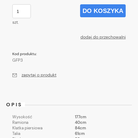
DO KOSZYKA
szt.
dodaj do przechowalni
Kod produktu:
GFP3
zapytaj o produkt
OPIS
Wysokość
177cm
Ramiona
40cm
Klatka piersiowa
84cm
Talia
61cm