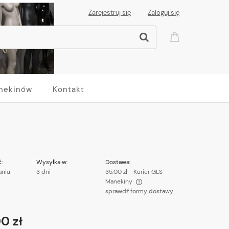
Zarejestruj się
Zaloguj się
nekinów
Kontakt
:
Wysyłka w:
Dostawa:
aniu
3 dni
35,00 zł
- Kurier GLS
Manekiny
sprawdź formy dostawy
Cena nie zawiera ewentualnych kosztów
płatności
0 zł