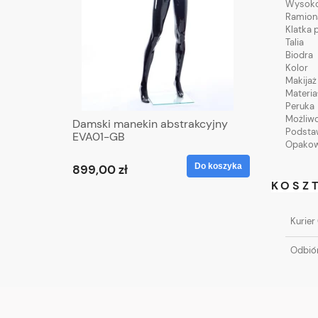
Wysok
Ramion
Klatka 
Talia
Biodra
Kolor
Makijaż 
Materia
Peruka
Możliwo
Damski manekin abstrakcyjny
Podsta
EVA01-GB
Opakow
Do koszyka
899,00 zł
KOSZ
Kurier
Odbiór