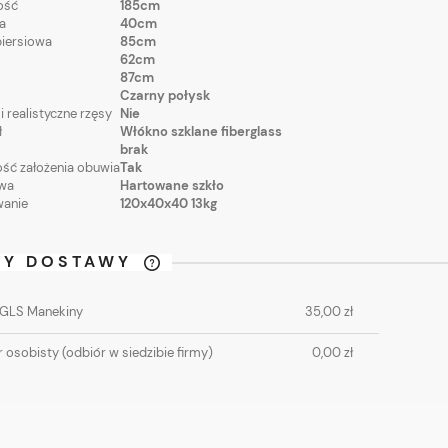
ość
185cm
a
40cm
piersiowa
85cm
62cm
87cm
Czarny połysk
i realistyczne rzęsy
Nie
ł
Włókno szklane fiberglass
brak
ść założenia obuwia
Tak
wa
Hartowane szkło
anie
120x40x40 13kg
TY DOSTAWY
CENA NIE ZAWIERA
 GLS Manekiny
35,00 zł
EWENTUALNYCH KOSZTÓW
PŁATNOŚCI
 osobisty
(odbiór w siedzibie firmy)
0,00 zł